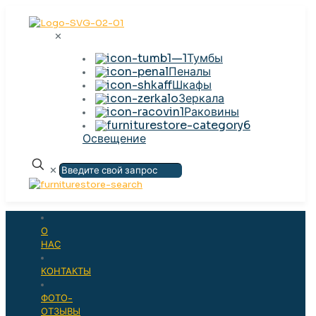
✕
Тумбы
Пеналы
Шкафы
Зеркала
Раковины
Освещение
✕
О
НАС
КОНТАКТЫ
ФОТО-
ОТЗЫВЫ