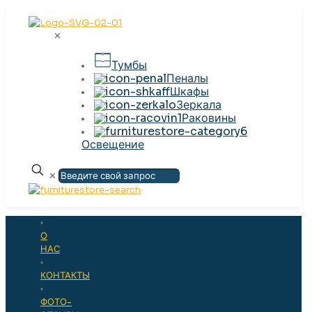
✕
Тумбы
Пеналы
Шкафы
Зеркала
Раковины
Освещение
✕
О
НАС
КОНТАКТЫ
ФОТО-