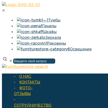
✕
Тумбы
Пеналы
Шкафы
Зеркала
Раковины
Освещение
✕
О НАС
КОНТАКТЫ
ФОТО-
ОТЗЫВЫ
СОТРУДНИЧЕСТВО